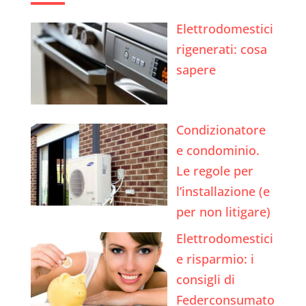
Elettrodomestici
rigenerati: cosa
sapere
Condizionatore
e condominio.
Le regole per
l’installazione (e
per non litigare)
Elettrodomestici
e risparmio: i
consigli di
Federconsumato