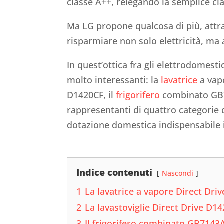
classe A++, relegando la semplice cl
Ma LG propone qualcosa di più, attra
risparmiare non solo elettricità, ma 
In quest’ottica fra gli elettrodomest
molto interessanti: la
lavatrice
a vap
D1420CF, il
frigorifero
combinato GB7
rappresentanti di quattro categorie d
dotazione domestica indispensabile in
Indice contenuti
Nascondi
1
La lavatrice a vapore Direct Dri
2
La lavastoviglie Direct Drive D1
3
Il frigorifero combinato GB7143