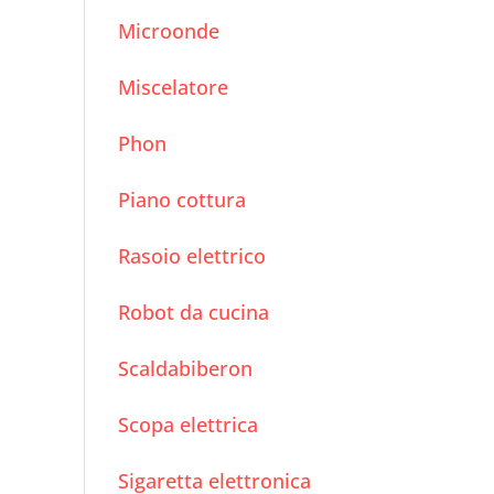
garantire durata ed
Microonde
efficienza?
Miscelatore
Phon
Piano cottura
Rasoio elettrico
Robot da cucina
Scaldabiberon
Scopa elettrica
Sigaretta elettronica