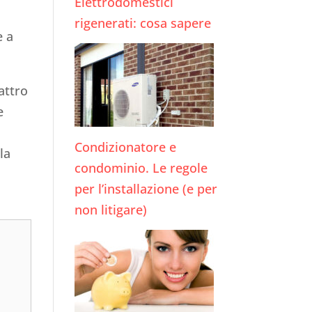
Elettrodomestici
rigenerati: cosa sapere
e a
attro
e
Condizionatore e
la
condominio. Le regole
per l’installazione (e per
non litigare)