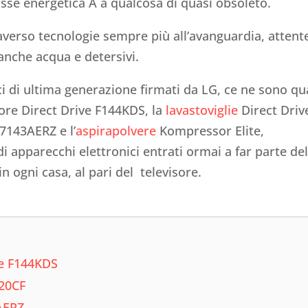
asse energetica A a qualcosa di quasi obsoleto.
verso tecnologie sempre più all’avanguardia, attent
anche acqua e detersivi.
ici di ultima generazione firmati da LG, ce ne sono qu
ore Direct Drive F144KDS, la
lavastoviglie
Direct Driv
143AERZ e l’
aspirapolvere
Kompressor Elite,
i apparecchi elettronici entrati ormai a far parte del
 ogni casa, al pari del televisore.
ve F144KDS
420CF
AERZ