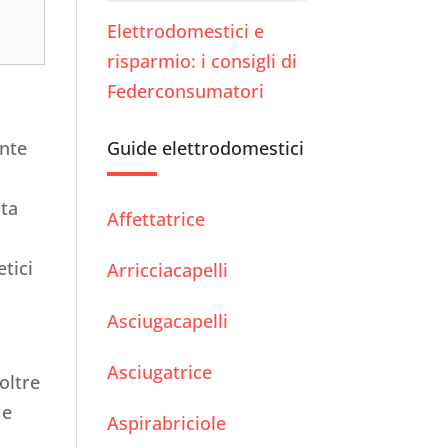
Elettrodomestici e
risparmio: i consigli di
Federconsumatori
Guide elettrodomestici
ente
sta
Affettatrice
tici
Arricciacapelli
Asciugacapelli
Asciugatrice
oltre
 e
Aspirabriciole