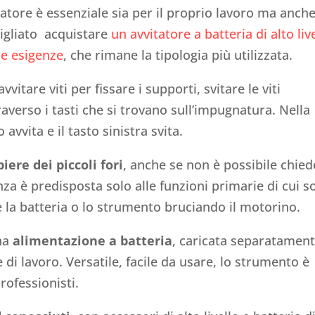
tore è essenziale sia per il proprio lavoro ma anch
sigliato acquistare
un avvitatore a batteria di alto liv
ie esigenze
, che rimane la tipologia più utilizzata.
vitare viti per fissare i supporti, svitare le viti
averso i tasti che si trovano sull’impugnatura. Nella
 avvita e il tasto sinistra svita.
iere dei piccoli fori
, anche se non è possibile chied
nza è predisposta solo alle funzioni primarie di cui s
e la batteria o lo strumento bruciando il motorino.
una
alimentazione a batteria
, caricata separatamen
 di lavoro. Versatile, facile da usare, lo strumento è
rofessionisti.