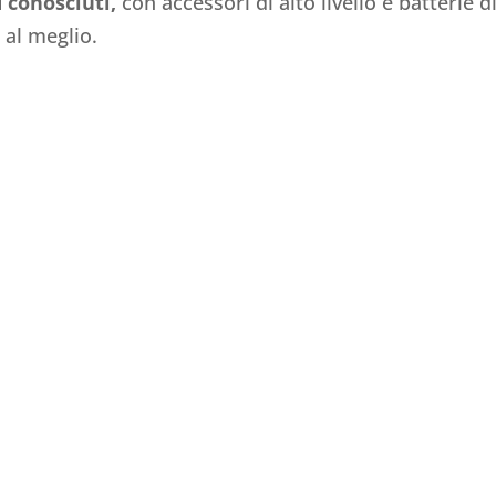
 conosciuti,
con accessori di alto livello e batterie d
 al meglio.