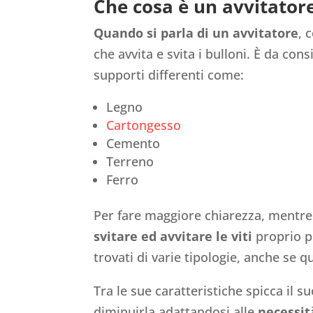
Che cosa è un avvitator
Quando si parla di un avvitatore
, 
che avvita e svita i bulloni. È da co
supporti differenti come:
Legno
Cartongesso
Cemento
Terreno
Ferro
Per fare maggiore chiarezza, mentre 
svitare ed avvitare le viti
proprio p
trovati di varie tipologie, anche se q
Tra le sue caratteristiche spicca il s
diminuirla adattandosi alle
necessità