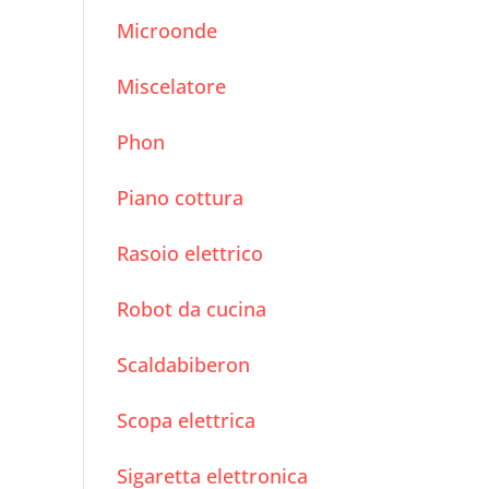
garantire durata ed
Microonde
efficienza?
Miscelatore
Phon
Piano cottura
Rasoio elettrico
Robot da cucina
Scaldabiberon
Scopa elettrica
Sigaretta elettronica