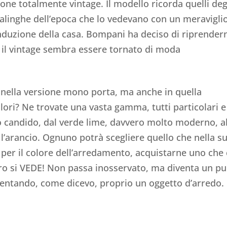
ione totalmente vintage. Il modello ricorda quelli deg
salinghe dell’epoca che lo vedevano con un meravigli
nduzione della casa. Bompani ha deciso di riprendern
: il vintage sembra essere tornato di moda
o nella versione mono porta, ma anche in quella
lori? Ne trovate una vasta gamma, tutti particolari e
co candido, dal verde lime, davvero molto moderno, al
e l’arancio. Ognuno potrà scegliere quello che nella s
e per il colore dell’arredamento, acquistarne uno che
fero si VEDE! Non passa inosservato, ma diventa un p
iventando, come dicevo, proprio un oggetto d’arredo.