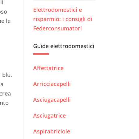
li
Elettrodomestici e
oso
risparmio: i consigli di
e le
Federconsumatori
Guide elettrodomestici
Affettatrice
 blu.
Arricciacapelli
ua
 crea
Asciugacapelli
unto
Asciugatrice
Aspirabriciole